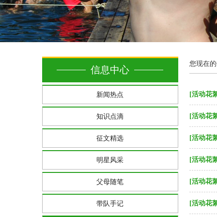
您现在的
信息中心
[活动花絮
新闻热点
[活动花絮
知识点滴
[活动花絮
征文精选
[活动花絮
明星风采
[活动花絮
父母随笔
[活动花絮
带队手记