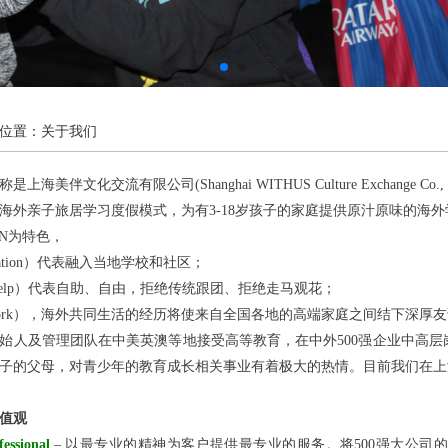
位置：关于我们
上海美伴文化交流有限公司(Shanghai WITHUS Culture Exchange Co., 
海外亲子旅居学习度假模式，为有3-18岁孩子的家庭提供原汁原味的海
SN为特色，
egration）代表融入当地学校和社区；
lf-help）代表自助、自由，拒绝传统跟团、拒绝走马观花；
twork），海外共同生活的经历将使来自全国各地的高端家庭之间结下深厚
始人及管理团队在中美英澳等地接受高等教育，在中外500强企业中高
子的父母，对青少年的教育成长相关事业有着极大的热情。目前我们在上
值观
essional
– 以最专业的精神为客户提供最专业的服务。将500强大公